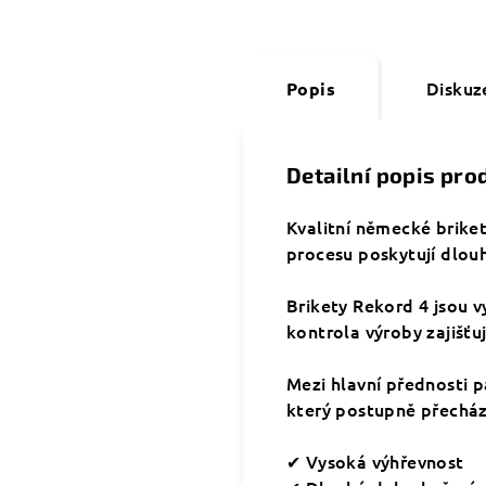
Diskuz
Popis
Detailní popis pro
Kvalitní německé brike
procesu poskytují dlouh
Brikety Rekord 4 jsou v
kontrola výroby zajišťu
Mezi hlavní přednosti p
který postupně přechází
✔ Vysoká výhřevnost