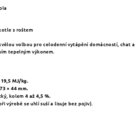
pla
kotle s roštem
kvělou volbou pro celodenní vytápění domácností, chat a c
lním tepelným výkonem.
 19,5 MJ/kg
.
 73 × 44 mm.
zký, kolem
4 až 4,5 %
.
při výrobě se uhlí suší a lisuje bez pojiv).