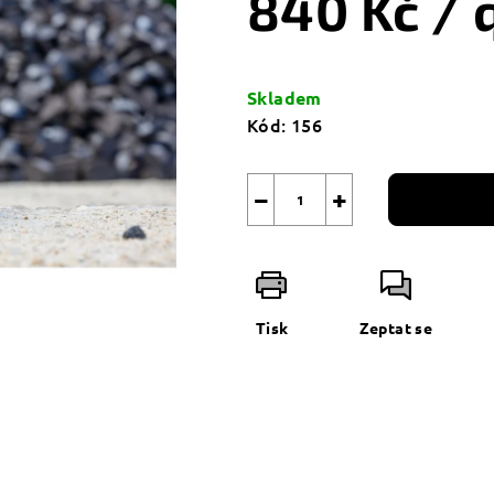
840 Kč
/ 
Měrná
cena:
Skladem
Kód:
156
−
+
Tisk
Zeptat se