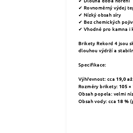
✔ Dlouhá doba hoření
✔ Rovnoměrný výdej te
✔ Nízký obsah síry
✔ Bez chemických pojiv
✔ Vhodné pro kamna i 
Brikety Rekord 4 jsou s
dlouhou výdrží a stabi
Specifikace:
Výhřevnost:
cca
19,0 až
Rozměry brikety:
105 ×
Obsah popela:
velmi ní
Obsah vody:
cca
(
18 %