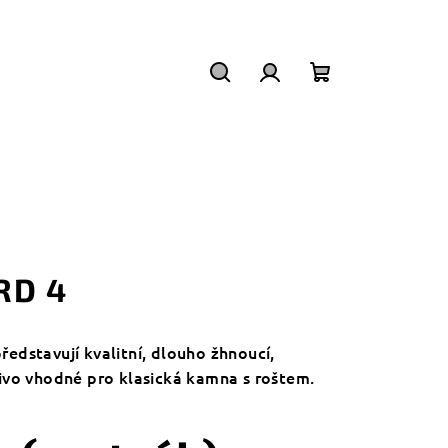
Hledat
Přihlášení
Nákupní
košík
RD 4
ředstavují kvalitní, dlouho žhnoucí,
ivo vhodné pro klasická kamna s roštem.