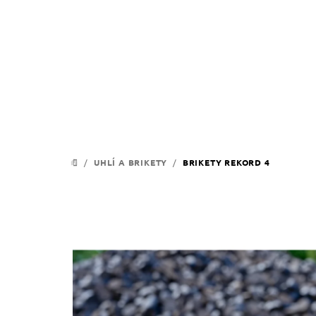
Přejít
na
obsah
/
UHLÍ A BRIKETY
/
BRIKETY REKORD 4
DOMŮ