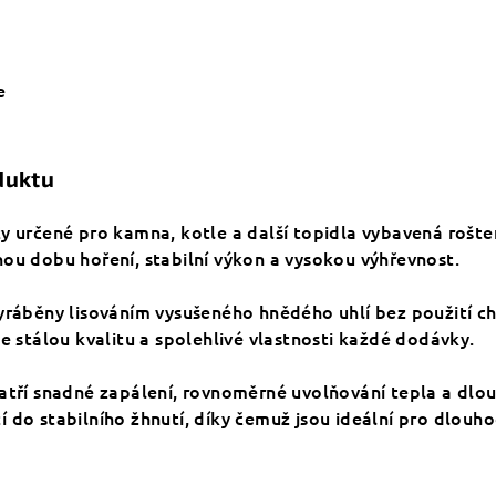
e
duktu
ty určené pro kamna, kotle a další topidla vybavená rošt
ou dobu hoření, stabilní výkon a vysokou výhřevnost.
yráběny lisováním vysušeného hnědého uhlí bez použití ch
je stálou kvalitu a spolehlivé vlastnosti každé dodávky.
atří snadné zapálení, rovnoměrné uvolňování tepla a dlou
 do stabilního žhnutí, díky čemuž jsou ideální pro dlouh