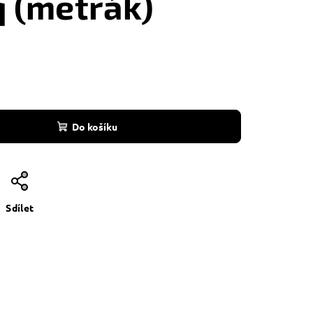
q (metrák)
Do košíku
Sdílet