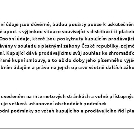
bní údaje jsou důvěrné, budou použity pouze k uskutečněn
ě apod. s výjimkou situace související s distribucí či pla
 Osobní údaje, které jsou poskytnuty kupujícím prodávají
ány v souladu s platnými zákony České republiky, zejmé
ní. Kupující dává prodávajícímu svůj souhlas ke shromažď
írané kupní smlouvy, a to až do doby jeho písemného vyjá
obním údajům a právo na jejich opravu včetně dalších zá
 uvedeném na internetových stránkách a volně přístupnýc
tuje veškerá ustanovení obchodních podmínek
hodní podmínky se vztah kupujícího a prodávajícího řídí p