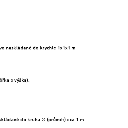
řevo naskládané do krychle 1x1x1 m
ířka x výška).
askládané do kruhu
∅
(průměr) cca 1 m