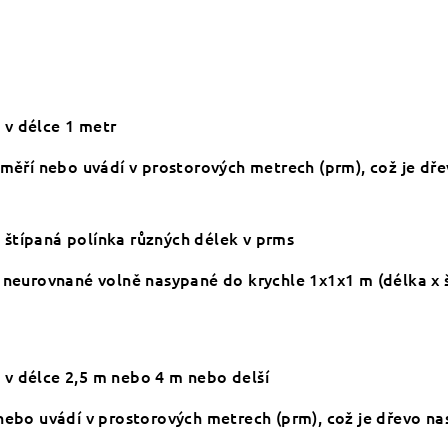
 v délce 1 metr
 měří nebo uvádí v prostorových metrech (prm), což je d
 štípaná polínka různých délek v prms
 neurovnané volně nasypané do krychle 1x1x1 m (délka x š
 v délce 2,5 m nebo 4 m nebo delší
 nebo uvádí v prostorových metrech (prm), což je dřevo n