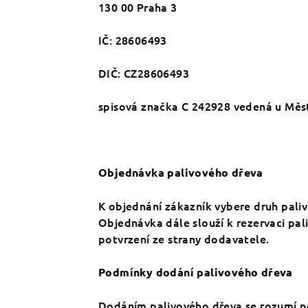
130 00 Praha 3
IČ: 28606493
DIČ: CZ28606493
spisová značka C 242928 vedená u Měs
Objednávka palivového dřeva
K objednání zákazník vybere druh pali
Objednávka dále slouží k rezervaci pa
potvrzení ze strany dodavatele.
Podmínky dodání palivového dřeva
Dodáním palivového dřeva se rozumí po