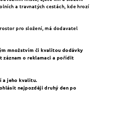
ních a travnatých cestách, kde hrozí
rostor pro složení, má dodavatel
aným množstvím či kvalitou dodávky
it záznam o reklamaci a pořídit
a jeho kvalitu.
ohlásit nejpozději druhý den po