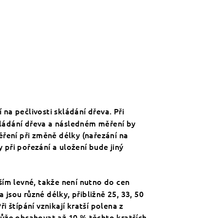
na pečlivosti skládání dřeva. Při
kládání dřeva a následném měření by
ěření při změně délky (nařezání na
 při pořezání a uložení bude jiný
ším levné, takže není nutno do cen
 jsou různé délky, přibližně 25, 33, 50
 štípání vznikají kratší polena z
ůže obsahovat až 10 % těchto kratších