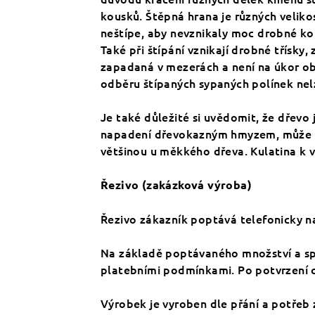
kousků. Štěpná hrana je různých veliko
neštípe, aby nevznikaly moc drobné kous
Také při štípání vznikají drobné třísky,
zapadaná v mezerách a není na úkor ob
odběru štípaných sypaných polínek nel
Je také důležité si uvědomit, že dřevo 
napadení dřevokazným hmyzem, může být
většinou u měkkého dřeva. Kulatina k v
Řezivo (zakázková výroba)
Řezivo zákazník poptává telefonicky n
Na základě poptávaného množství a spe
platebními podmínkami. Po potvrzení 
Výrobek je vyroben dle přání a potřeb 