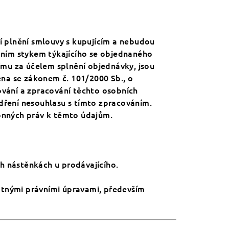
í plnění smlouvy s kupujícím a nebudou
tebním stykem týkajícího se objednaného
címu za účelem splnění objednávky, jsou
na se zákonem č. 101/2000 Sb., o
ování a zpracování těchto osobních
dření nesouhlasu s tímto zpracováním.
konných práv k těmto údajům.
h nástěnkách u prodávajícího.
latnými právními úpravami, především