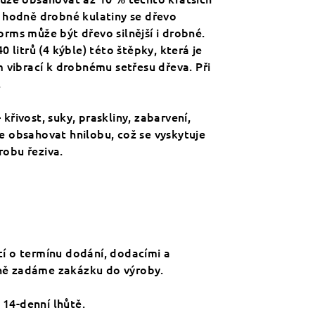
 z hodně drobné kulatiny se dřevo
prms může být dřevo silnější i drobné.
 litrů (4 kýble) této štěpky, která je
 vibrací k drobnému setřesu dřeva. Při
.
křivost, suky, praskliny, zabarvení,
 obsahovat hnilobu, což se vyskytuje
robu řeziva.
í o termínu dodání, dodacími a
dně zadáme zakázku do výroby.
 14-denní lhůtě.