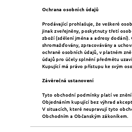
Ochrana osobních údajů
Prodávající prohlašuje, že veškeré oso
jinak zveřejněny, poskytnuty třetí osob
zboží (sdělení jména a adresy dodání).
shromažďovány, zpracovávány a uchováv
ochraně osobních údajů, v platném zně
údajů pro účely splnění předmětu uzav
Kupující má právo přístupu ke svým os
Závěrečná ustanovení
Tyto obchodní podmínky platí ve znění
Objednáním kupující bez výhrad akcep
V situacích, které neupravují tyto obc
Obchodním a Občanským zákoníkem.