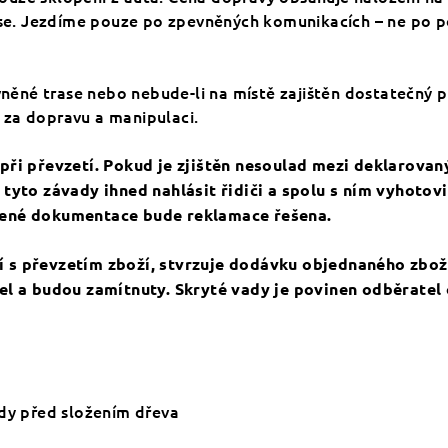
. Jezdíme pouze po zpevněných komunikacích – ne po pol
né trase nebo nebude-li na místě zajištěn dostatečný p
 za dopravu a manipulaci.
 při převzetí. Pokud je zjištěn nesoulad mezi deklarov
 tyto závady ihned nahlásit řidiči a spolu s ním vyhotov
vené dokumentace bude reklamace řešena.
 s převzetím zboží, stvrzuje dodávku objednaného zboží 
el a budou zamítnuty. Skryté vady je povinen odběratel 
ždy před složením dřeva