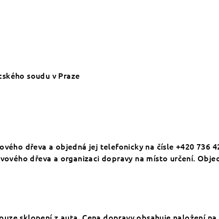
tského soudu v Praze
vového dřeva a objedná jej telefonicky na čísle +420 736
livového dřeva a organizaci dopravy na místo určení. Obj
uze sklopení z auta. Cena dopravy obsahuje naložení na 