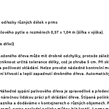
 odřezky různých délek v prms
ového pytle o rozměrech 0,57 x 1,04 m (šířka x výška).
m dříví)
loženého dřeva může mít drobné odchylky, protože záleží 
iknout určitá tolerance délky, což je zhruba 5 cm. Při s
na pečlivosti skládání. Nelze provést následné kontrolní m
ní křivostí a lepší zapadnutí drobného dřeva. Automaticky
Náhodné sypání palivového dřeva je spravedlivé a předev
áročnou lidskou práci při skládání dřeva. Štípaná polínka
azníka a dodáváme v kontejnerech o různých objemech. Při
romů, proto poslední polínka můžou být kratší. 1 prms m