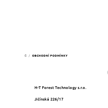
Přejít
na
obsah
/
OBCHODNÍ PODMÍNKY
DOMŮ
H-T Forest Technology s.r.o.
Jičínská 226/17