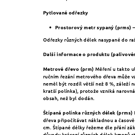
Pytlované odřezky
–
Prostorový metr sypaný (prms)
Odřezky různých délek nasypané do rašl
Další informace o produktu (palivové
Měření u takto u
Metrové dřevo (prm)
ručním řezání metrového dřeva může vzn
neměl být rozdíl větší než 8 %, záleží 
kratší polínka), protože vzniká narovná
obsah, než byl dodán.
Štípaná polínka různých délek (prms)
dřeva připočítávat nákladnou a časově n
cm. Štípané délky řežeme dle přání zák
důvodu krácení různých délek kmenů st