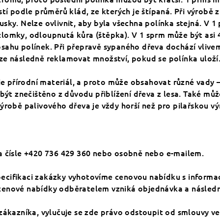
stí podle průměrů klád, ze kterých je štípaná. Při výrobě
ky. Nelze ovlivnit, aby byla všechna polínka stejná. V 1 
 zlomky, odloupnutá kůra (štěpka). V 1 sprm může být asi 40
sahu polínek. Při přepravě sypaného dřeva dochází vlivem
ze následně reklamovat množství, pokud se polínka uloží
je přírodní materiál, a proto může obsahovat různé vady – 
 znečištěno z důvodu přiblížení dřeva z lesa. Také může
ýrobě palivového dřeva je vždy horší než pro pilařskou vý
a čísle +420 736 429 360 nebo osobně nebo e-mailem.
cifikaci zakázky vyhotovíme cenovou nabídku s informac
cenové nabídky odběratelem vzniká objednávka a násle
zákazníka, vylučuje se zde právo odstoupit od smlouvy ve